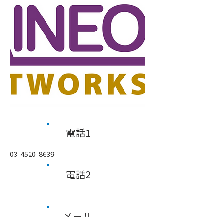
​電話1
03-4520-8639
​電話2
メール