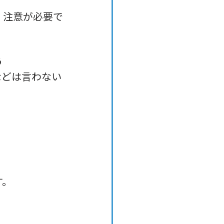
、注意が必要で
う
などは言わない
す。