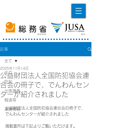
記事
全て
2025年11月14日
全て
公益財団法人全国防犯協会連
防犯
合会の冊子で、でんわんセン
出張講義
ターが紹介されました
報道等
公益財団法人全国防犯協会連合会の冊子で、
運営情報
でんわんセンターが紹介されました
掲載箇所は下記よりご覧いただけます。