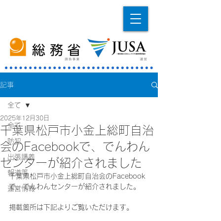
記事
全て
2025年12月30日
全て
千葉県松戸市小金上総町自治
防犯
会のFacebookで、でんわん
出張講義
センターが紹介されました
報道等
千葉県松戸市小金上総町自治会のFacebook
で、でんわんセンターが紹介されました。
運営情報
掲載箇所は下記よりご覧いただけます。