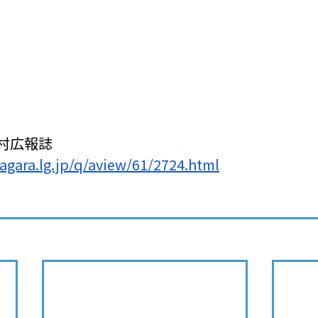
村広報誌
sagara.lg.jp/q/aview/61/2724.html