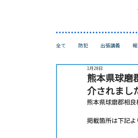
全て
防犯
出張講義
報
1月28日
熊本県球磨
介されまし
熊本県球磨郡相良
掲載箇所は下記よ