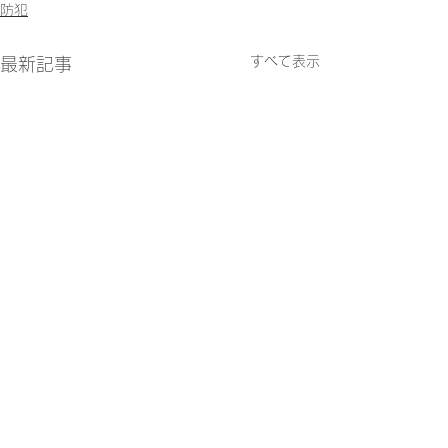
防犯
すべて表示
最新記事
でんわんセンター