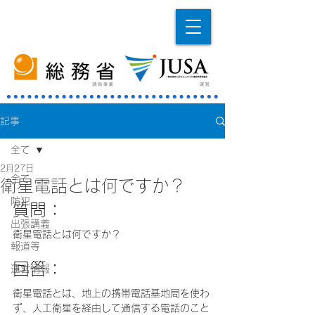
記事
全て
2月27日
全て
衛星電話とは何ですか？
防犯
質問：
出張講義
衛星電話とは何ですか？
報道等
回答：
運営情報
衛星電話とは、地上の携帯電話基地局を使わ
ず、人工衛星を経由して通信する電話のこと