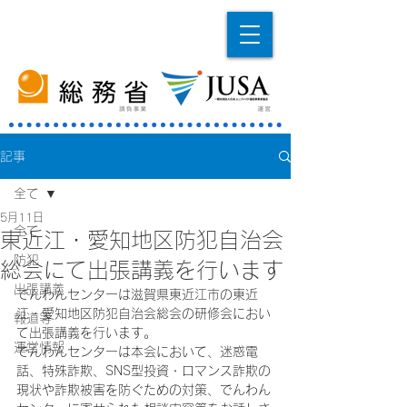
記事
全て
5月11日
全て
東近江・愛知地区防犯自治会
防犯
総会にて出張講義を行います
出張講義
でんわんセンターは滋賀県東近江市の東近
江・愛知地区防犯自治会総会の研修会におい
報道等
て出張講義を行います。
運営情報
でんわんセンターは本会において、迷惑電
話、特殊詐欺、SNS型投資・ロマンス詐欺の
現状や詐欺被害を防ぐための対策、でんわん