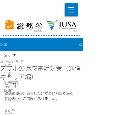
記事
全て
2025年10月1日
全て
スマホの迷惑電話対策（通信
防犯
キャリア編）
出張講義
質問：
報道等
迷惑電話の対策をしたいが良い方法がある
か、というご質問がありました。
運営情報
回答：