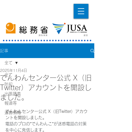
記事
全て
2025年11月4日
全て
でんわんセンター公式 X（旧
防犯
Twitter）アカウントを開設し
出張講義
ました。
報道等
でんわんセンター公式 X（旧Twitter）アカウ
運営情報
ントを開設しました。
電話のプロの”でんわんこ”が迷惑電話の対策
を中心に発信します。